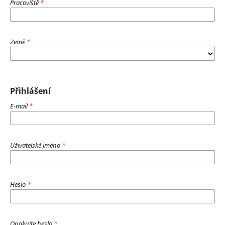
Pracoviště
*
Země
*
Přihlášení
E-mail
*
Uživatelské jméno
*
Heslo
*
Opakujte heslo
*