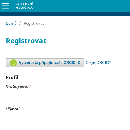
Domů
/
Registrovat
Registrovat
Co je ORCID?
Vytvořte či připojte vaše ORCID iD
Profil
Křestní jméno
*
Příjmení