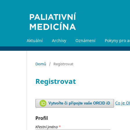
Aktuální
Archivy
Oznámení
Pokyny pro a
Domů
/
Registrovat
Registrovat
Co je 
Vytvořte či připojte vaše ORCID iD
Profil
Křestní jméno
*