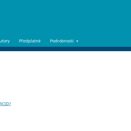
utory
Předplatné
Podrobnosti
ORCID?