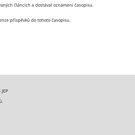
vaných článcích a dostával oznámení časopisu.
enze příspěvků do tohoto časopisu.
 JEP
ú.