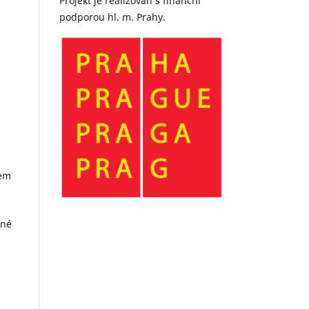
Projekt je realizován s finanční
podporou hl. m. Prahy.
sem