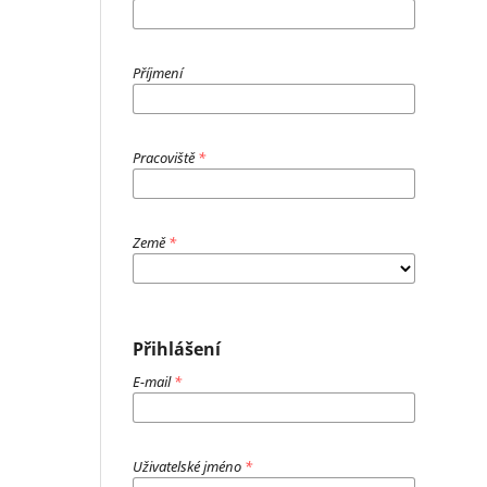
Příjmení
Pracoviště
*
Země
*
Přihlášení
E-mail
*
Uživatelské jméno
*