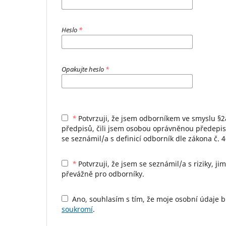
Heslo
*
Opakujte heslo
*
*
Potvrzuji, že jsem odborníkem ve smyslu §2a zákona č. 40/1995 Sb., o regulaci reklamy, ve znění pozdějších
předpisů, čili jsem osobou oprávněnou předepisov
se seznámil/a s definicí odborník dle zákona č. 
*
Potvrzuji, že jsem se seznámil/a s riziky, jimž se jiná osoba než odborník vystavuje, vstoupím-li na stránky určené
převážně pro odborníky.
Ano, souhlasím s tím, že moje osobní údaje
soukromí
.