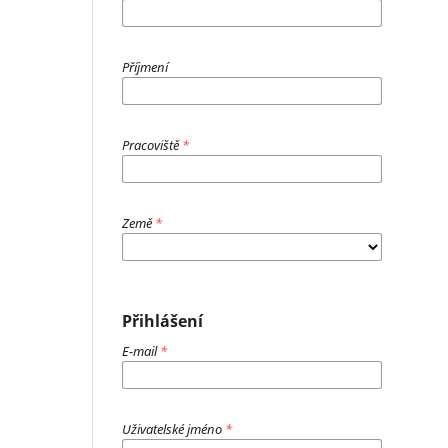
Příjmení
Pracoviště
*
Země
*
Přihlášení
E-mail
*
Uživatelské jméno
*