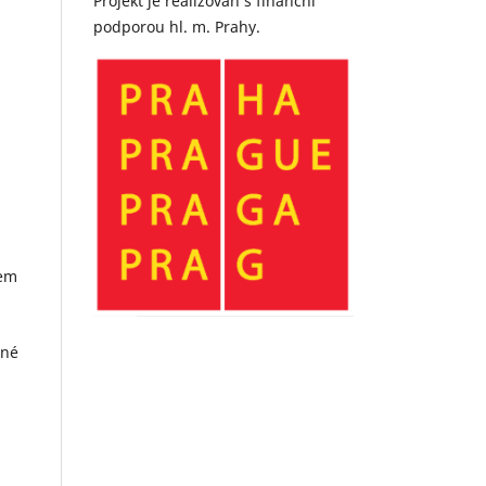
Projekt je realizován s finanční
podporou hl. m. Prahy.
sem