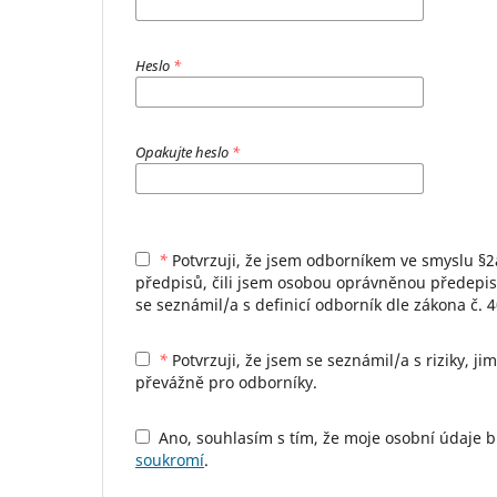
Heslo
*
Opakujte heslo
*
*
Potvrzuji, že jsem odborníkem ve smyslu §2a zákona č. 40/1995 Sb., o regulaci reklamy, ve znění pozdějších
předpisů, čili jsem osobou oprávněnou předepisov
se seznámil/a s definicí odborník dle zákona č. 
*
Potvrzuji, že jsem se seznámil/a s riziky, jimž se jiná osoba než odborník vystavuje, vstoupím-li na stránky určené
převážně pro odborníky.
Ano, souhlasím s tím, že moje osobní údaje
soukromí
.