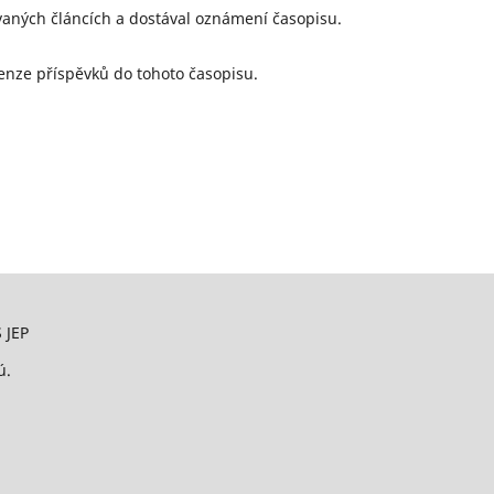
vaných článcích a dostával oznámení časopisu.
enze příspěvků do tohoto časopisu.
 JEP
ú.