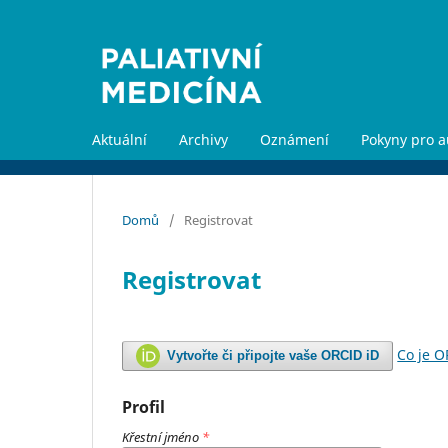
Aktuální
Archivy
Oznámení
Pokyny pro a
Domů
/
Registrovat
Registrovat
Co je 
Vytvořte či připojte vaše ORCID iD
Profil
Křestní jméno
*