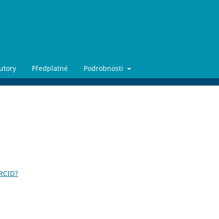
utory
Předplatné
Podrobnosti
ORCID?