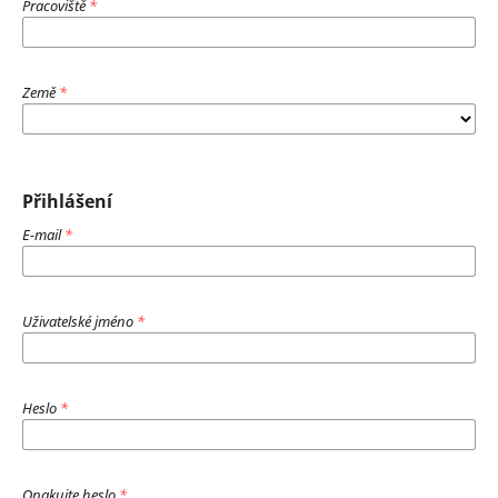
Pracoviště
*
Země
*
Přihlášení
E-mail
*
Uživatelské jméno
*
Heslo
*
Opakujte heslo
*