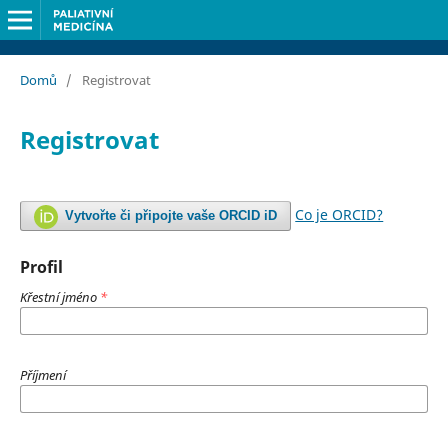
Domů
/
Registrovat
Registrovat
Co je ORCID?
Vytvořte či připojte vaše ORCID iD
Profil
Křestní jméno
*
Příjmení