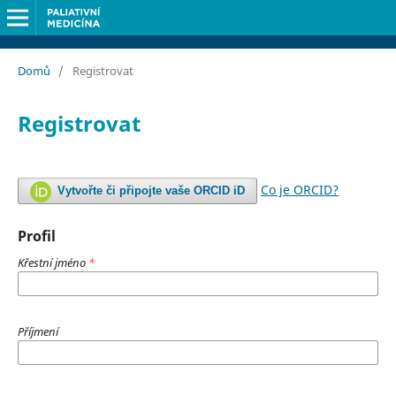
Domů
/
Registrovat
Registrovat
Co je ORCID?
Vytvořte či připojte vaše ORCID iD
Profil
Křestní jméno
*
Příjmení