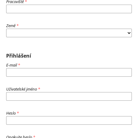
Pracoviště
*
Země
*
Přihlášení
E-mail
*
Uživatelské jméno
*
Heslo
*
Opakujte heslo
*