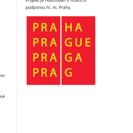
Projekt je realizován s finanční
podporou hl. m. Prahy.
sem