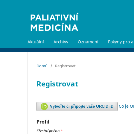
Aktuální
Archivy
Oznámení
Pokyny pro a
Domů
/
Registrovat
Registrovat
Co je 
Vytvořte či připojte vaše ORCID iD
Profil
Křestní jméno
*