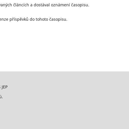
vaných článcích a dostával oznámení časopisu.
enze příspěvků do tohoto časopisu.
 JEP
ú.