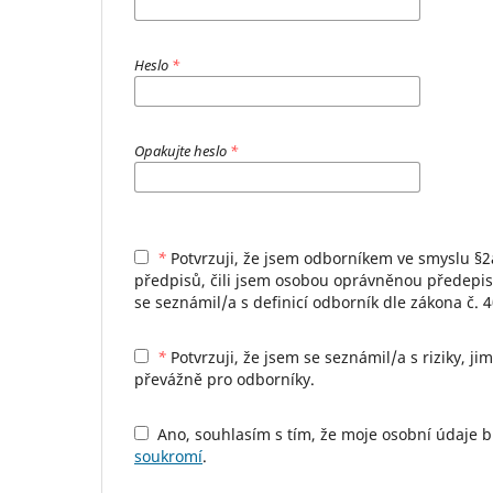
Heslo
*
Opakujte heslo
*
*
Potvrzuji, že jsem odborníkem ve smyslu §2a zákona č. 40/1995 Sb., o regulaci reklamy, ve znění pozdějších
předpisů, čili jsem osobou oprávněnou předepisov
se seznámil/a s definicí odborník dle zákona č. 
*
Potvrzuji, že jsem se seznámil/a s riziky, jimž se jiná osoba než odborník vystavuje, vstoupím-li na stránky určené
převážně pro odborníky.
Ano, souhlasím s tím, že moje osobní údaje
soukromí
.