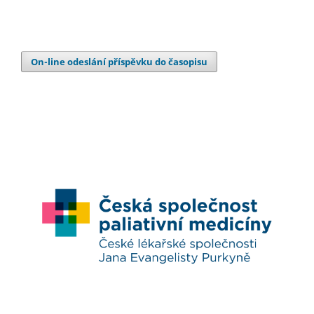
On-line odeslání příspěvku do časopisu