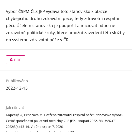
Výbor ČSPM ČLS JEP vydává toto stanovisko k otázce
chybějícího druhu zdravotní péče, tedy zdravotní respitní
péči. Účelem stanoviska je podpořit a iniciovat odborné i
zdravotně politické kroky, které umožní zavedení této služby
do systému zdravotní péče v ČR.
PDF
Publikováno
2022-12-15
Jak citovat
Kopecký O, Exnerová M. Potřeba zdravotní respitní péče: Stanovisko výboru
České společnosti paliativní medicíny ČLS JEP, listopad 2022.
PAL.MED.CZ
.
2022;3(4):13-14. Viděno srpen 7, 2026.