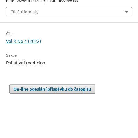
https://www.palmed.cz/pm/article/view/153
Citační formáty
Číslo
Vol 3 No 4 (2022)
Sekce
Paliativní medicína
On-line odeslání příspěvku do časopisu