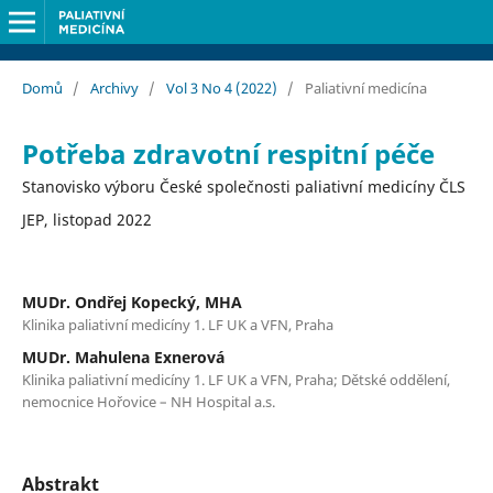
Domů
/
Archivy
/
Vol 3 No 4 (2022)
/
Paliativní medicína
Potřeba zdravotní respitní péče
Stanovisko výboru České společnosti paliativní medicíny ČLS
JEP, listopad 2022
MUDr. Ondřej Kopecký, MHA
Klinika paliativní medicíny 1. LF UK a VFN, Praha
MUDr. Mahulena Exnerová
Klinika paliativní medicíny 1. LF UK a VFN, Praha; Dětské oddělení,
nemocnice Hořovice – NH Hospital a.s.
Abstrakt