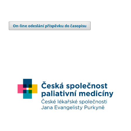
On-line odeslání příspěvku do časopisu