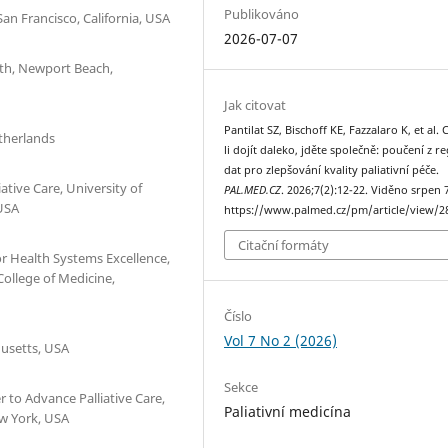
Publikováno
 San Francisco, California, USA
2026-07-07
lth, Newport Beach,
Jak citovat
Pantilat SZ, Bischoff KE, Fazzalaro K, et al. 
therlands
li dojít daleko, jděte společně: poučení z re
dat pro zlepšování kvality paliativní péče.
ative Care, University of
PAL.MED.CZ
. 2026;7(2):12-22. Viděno srpen 7
 USA
https://www.palmed.cz/pm/article/view/2
Citační formáty
r Health Systems Excellence,
 College of Medicine,
Číslo
Vol 7 No 2 (2026)
husetts, USA
Sekce
r to Advance Palliative Care,
Paliativní medicína
ew York, USA