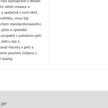
ická spolupráce v oblasti
če sdílet inovace a
a společně z nich těžit.
 měřítku, musí být
ictvím standardizovaného
 péče a výsledků
 projektů v paliativní péči
 sběru dat a
kovat mezery v péči a
ujeme poučení získaná z
 kvality.
 JEP