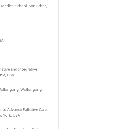
 Medical School, Ann Arbor,
SA
liative and Integrative
rnia, USA
f Wollongong, Wollongong,
r to Advance Palliative Care,
ew York, USA