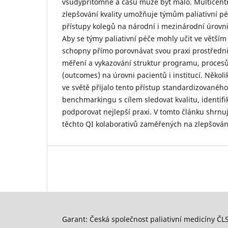
všudypřítomné a času může být málo. Multicentr
zlepšování kvality umožňuje týmům paliativní pé
přístupy kolegů na národní i mezinárodní úrovni 
Aby se týmy paliativní péče mohly učit ve větším
schopny přímo porovnávat svou praxi prostředn
měření a vykazování struktur programu, procesů
(outcomes) na úrovni pacientů i institucí. Několik
ve světě přijalo tento přístup standardizovaného
benchmarkingu s cílem sledovat kvalitu, identifi
podporovat nejlepší praxi. V tomto článku shrn
těchto QI kolaborativů zaměřených na zlepšování
Garant: Česká společnost paliativní medicíny ČLS