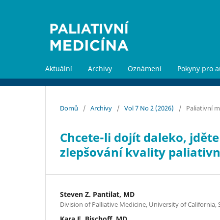
Aktuální
Archivy
Oznámení
Pokyny pro a
Domů
/
Archivy
/
Vol 7 No 2 (2026)
/
Paliativní 
Chcete-li dojít daleko, jdět
zlepšování kvality paliativn
Steven Z. Pantilat, MD
Division of Palliative Medicine, University of California,
Kara E. Bischoff, MD