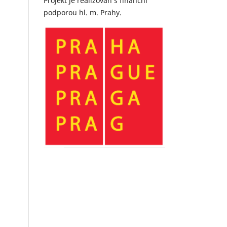
Projekt je realizován s finanční
podporou hl. m. Prahy.