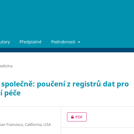
utory
Předplatné
Podrobnosti
medicína
e společně: poučení z registrů dat pro
í péče
PDF
 San Francisco, California, USA