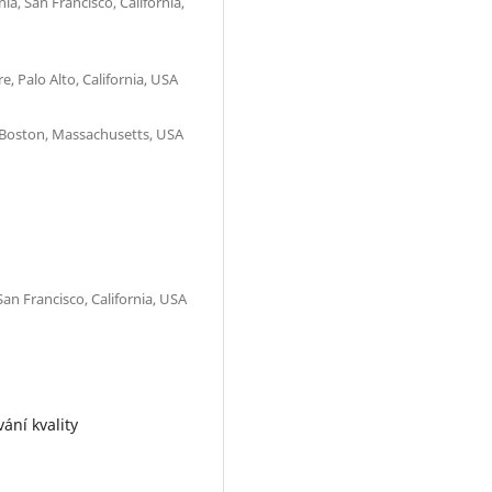
a, San Francisco, California,
e, Palo Alto, California, USA
, Boston, Massachusetts, USA
 San Francisco, California, USA
ání kvality