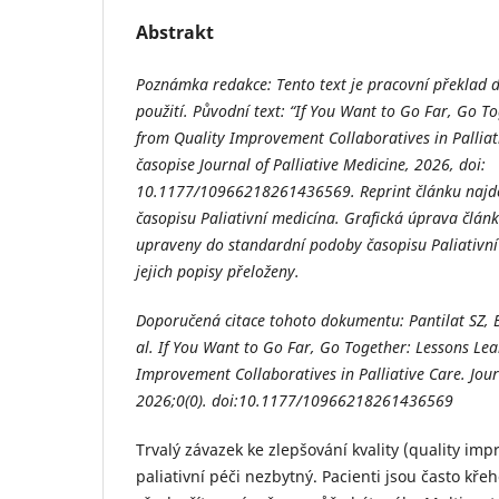
Abstrakt
Poznámka redakce: Tento text je pracovní překlad 
použití. Původní text: “If You Want to Go Far, Go T
from Quality Improvement Collaboratives in Palliat
časopise Journal of Palliative Medicine, 2026, doi:
10.1177/10966218261436569. Reprint článku najde
časopisu Paliativní medicína. Grafická úprava článk
upraveny do standardní podoby časopisu Paliativní
jejich popisy přeloženy.
Doporučená citace tohoto dokumentu: Pantilat SZ, Bi
al. If You Want to Go Far, Go Together: Lessons Le
Improvement Collaboratives in Palliative Care. Journ
2026;0(0). doi:10.1177/10966218261436569
Trvalý závazek ke zlepšování kvality (quality imp
paliativní péči nezbytný. Pacienti jsou často křeh