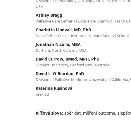
Division of Hematology Oncology, University of Californi
USA
Ashley Bragg
Palliative Care Center of Excellence, Stanford Health Car
Charlotta Lindvall, MD, PhD
Dana Farber Cancer Institute, Harvard Medical School
Jonathan Nicolla, MBA
Durham, North Carolina, USA
David Currow, BMed, MPH, PhD
Flinders University, Bedford Park, Australia
David L. O’Riordan, PhD
Division of Palliative Medicine, University of California,
Kateřina Rusinová
překlad
Klíčová slova:
sběr dat, měření outcome, zlepšov