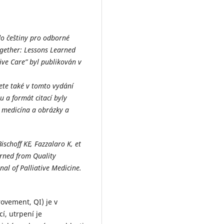
do češtiny pro odborné
ogether: Lessons Learned
ive Care” byl publikován v
te také v tomto vydání
u a formát citací byly
 medicína a obrázky a
schoff KE, Fazzalaro K, et
arned from Quality
al of Palliative Medicine.
rovement, QI) je v
cí, utrpení je