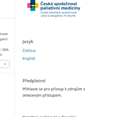
Chcete-
gistrů
Jazyk
, 2026.
Čeština
81
English
Předplatné
Přihlaste se pro přístup k zdrojům s
omezeným přístupem.